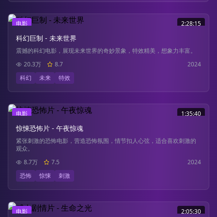
电影
2:28:15
科幻巨制 - 未来世界
震撼的科幻电影，展现未来世界的奇妙景象，特效精美，想象力丰富。
20.3万
8.7
2024
科幻
未来
特效
电影
1:35:40
惊悚恐怖片 - 午夜惊魂
紧张刺激的恐怖电影，营造恐怖氛围，情节扣人心弦，适合喜欢刺激的
观众。
8.7万
7.5
2024
恐怖
惊悚
刺激
电影
2:05:30