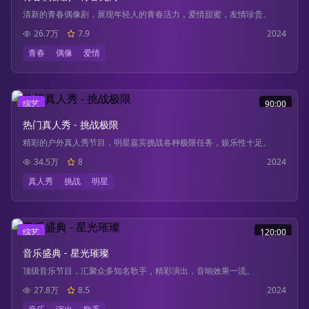
清新的青春偶像剧，展现年轻人的青春活力，爱情甜蜜，友情珍贵。
26.7万
7.9
2024
青春
偶像
爱情
综艺
90:00
热门真人秀 - 挑战极限
精彩的户外真人秀节目，明星嘉宾挑战各种极限任务，娱乐性十足。
34.5万
8
2024
真人秀
挑战
明星
综艺
120:00
音乐盛典 - 星光璀璨
顶级音乐节目，汇聚众多知名歌手，精彩演出，音响效果一流。
27.8万
8.5
2024