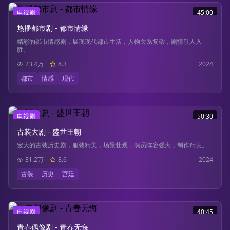
电视剧
45:00
热播都市剧 - 都市情缘
精彩的都市情感剧，展现现代都市生活，人物关系复杂，剧情引人入
胜。
23.4万
8.3
2024
都市
情感
现代
电视剧
50:30
古装大剧 - 盛世王朝
宏大的古装历史剧，服装精美，场景壮观，演员阵容强大，制作精良。
31.2万
8.6
2024
古装
历史
宫廷
电视剧
40:45
青春偶像剧 - 青春无悔