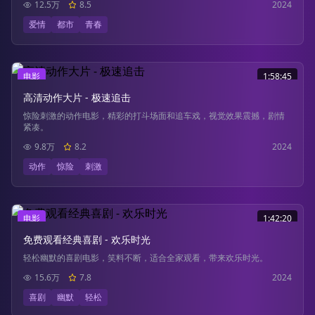
12.5万
8.5
2024
爱情
都市
青春
电影
1:58:45
高清动作大片 - 极速追击
惊险刺激的动作电影，精彩的打斗场面和追车戏，视觉效果震撼，剧情
紧凑。
9.8万
8.2
2024
动作
惊险
刺激
电影
1:42:20
免费观看经典喜剧 - 欢乐时光
轻松幽默的喜剧电影，笑料不断，适合全家观看，带来欢乐时光。
15.6万
7.8
2024
喜剧
幽默
轻松